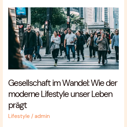
Gesellschaft
im
Wandel:
Wie
der
moderne
Lifestyle
unser
Gesellschaft im Wandel: Wie der
Leben
moderne Lifestyle unser Leben
prägt
prägt
Lifestyle
/
admin