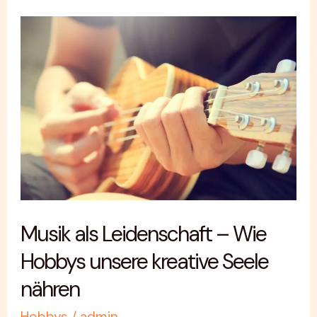
Musik
als
Leidenschaft
–
Wie
Hobbys
unsere
kreative
Seele
Musik als Leidenschaft – Wie
nähren
Hobbys unsere kreative Seele
nähren
Hobbys
/
admin