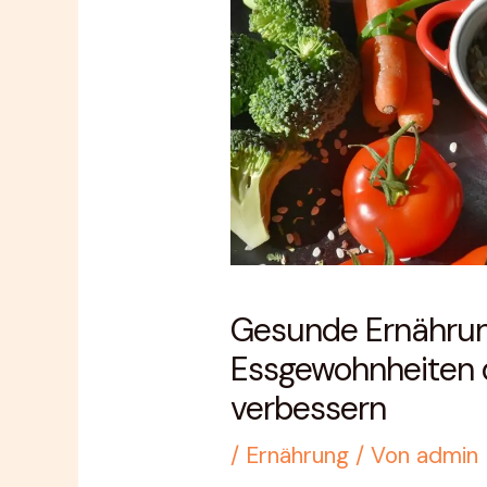
Gesunde Ernährun
Essgewohnheiten 
verbessern
/
Ernährung
/ Von
admin